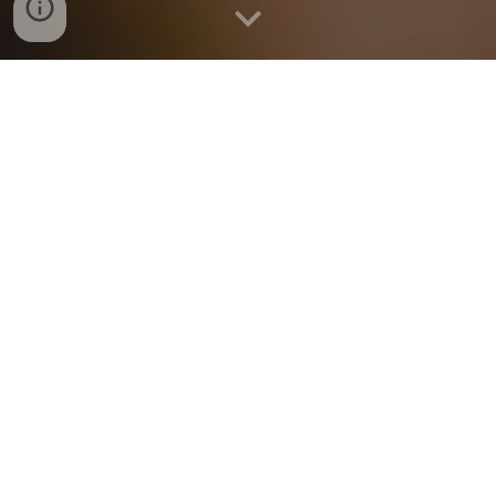
Conheça a Amazônia de
forma profunda e
sustentável.
Essa viagem é para mulheres que tem o desejo de
provar os sabores, saberes e cul
tura
tradicional de
Manaus e
da
Comunidade
Pisasu Sarusawa
de
maneira segura e sustentável, conectada a
natureza, incentivando o Turismo de Base
Comunitária e respeitando a cultura local.