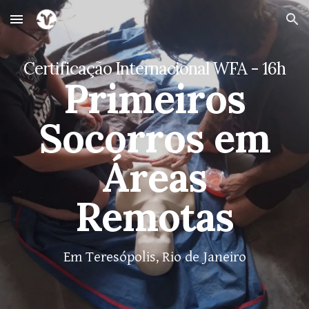
Skip to main content
Skip to navigation
Certificação Internacional WFA - 16h
Primeiros
Socorros em
Áreas
Remotas
Em Teresópolis, Rio de Janeiro