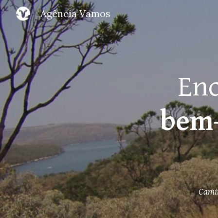
Agência Vamos
Sk
Enc
bem-
Camin